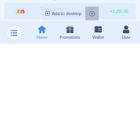
开云体育官方网站专注体育赛事资讯、实时比分与互动内
容服务，覆盖热门体育比赛、球队动态与赛事热点分析内
友情链接