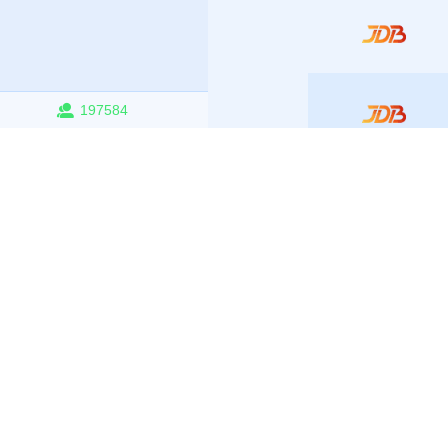
开云体育官方网站专注体育赛事资讯、实时比
与互动内容服务，覆盖热门体育比赛、球队动
与赛事热点分析内